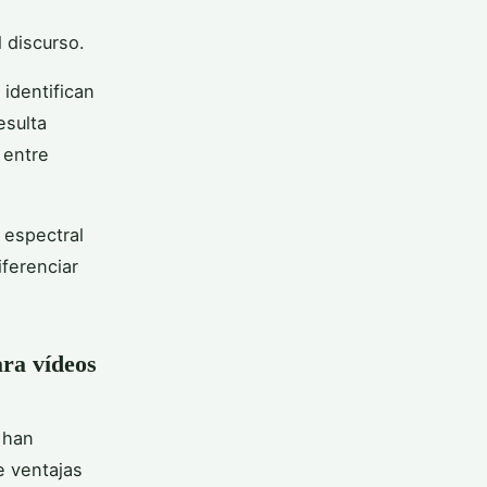
 discurso.
 identifican
esulta
 entre
 espectral
iferenciar
ara vídeos
 han
e ventajas