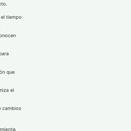
xto.
 el tiempo
s
econocen
para
ión que
niza el
e cambios
amienta