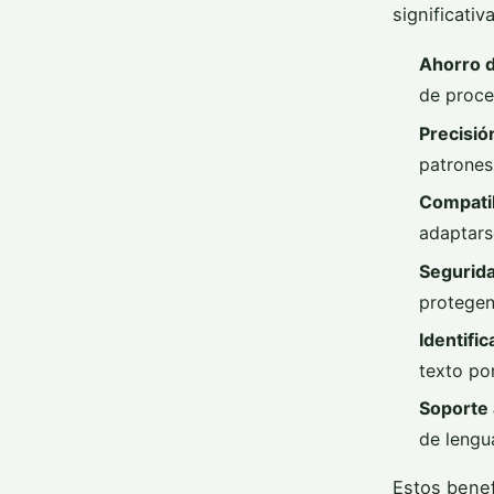
significati
Ahorro 
de proc
Precisió
patrones
Compatib
adaptars
Segurida
protegen
Identifi
texto por
Soporte 
de lengu
Estos benef