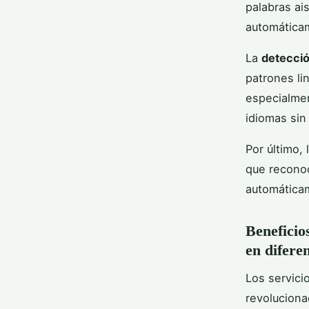
palabras ais
automáticam
La
detecció
patrones li
especialmen
idiomas sin
Por último,
que reconoc
automáticam
Beneficio
en difere
Los servici
revoluciona