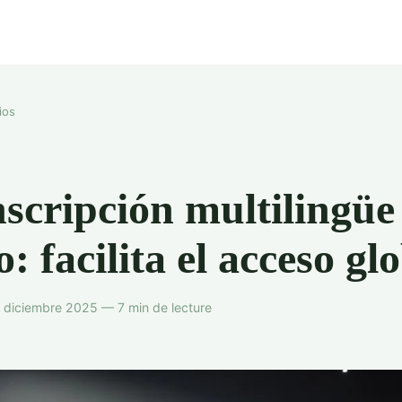
ios
scripción multilingüe
o: facilita el acceso gl
 diciembre 2025 — 7 min de lecture