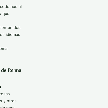
ccedemos al
s
que
 contenidos.
les idiomas
ioma
o de forma
n
resas
s y otros
ido para