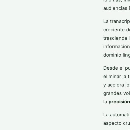
audiencias 
La transcri
creciente 
trascienda 
información
dominio ling
Desde el pu
eliminar la
y acelera l
grandes vo
la
precisión
La automati
aspecto cru