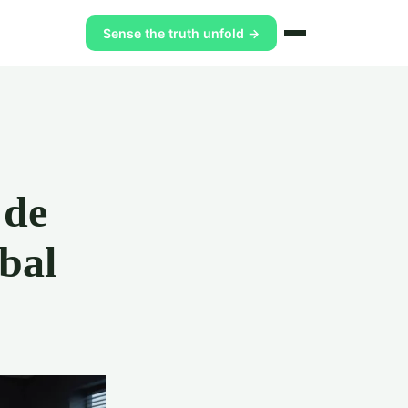
Sense the truth unfold →
 de
obal