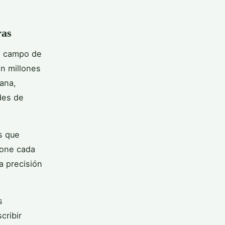
ras
l campo de
an millones
ana,
des de
s que
pone cada
a precisión
s
cribir