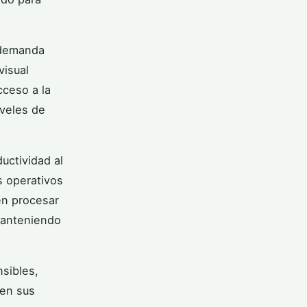
 demanda
visual
cceso a la
iveles de
uctividad al
s operativos
en procesar
manteniendo
nsibles,
 en sus