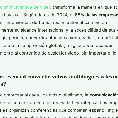
pción multilingüe de vídeo
transforma la manera en que a
udiovisual. Según datos de 2024, el
85% de las empresa
 herramientas de transcripción automática mejoran
vamente su alcance internacional y la accesibilidad de sus
ogía permite convertir automáticamente videos en múltip
cilitando la comprensión global. ¿Imagina poder acceder
mente al contenido de cualquier video, sin importar el id
es esencial convertir vídeos multilingües a text
ca?
 empresarial cada vez más globalizado, la
comunicació
se ha convertido en una necesidad estratégica. Las emp
ales organizan conferencias que combinan español, inglé
entras que las plataformas educativas desarrollan conten