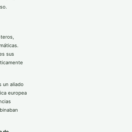
so.
nteros,
máticas.
les sus
áticamente
 un aliado
gica europea
ncias
mbinaban
a de