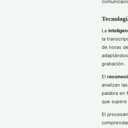
comunicacio
Tecnologí
La
inteligen
la transcri
de horas de
adaptándose
grabación.
El
reconoci
analizan la
palabra en 
que supera 
El procesam
comprendan 