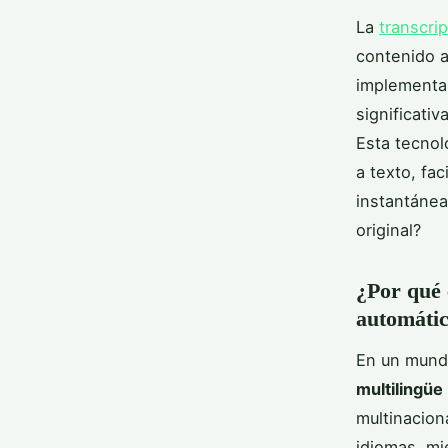
La
transcri
contenido a
implementan
significati
Esta tecnol
a texto, fa
instantánea
original?
¿Por qué 
automáti
En un mundo
multilingüe
multinacion
idiomas, mi