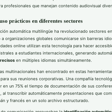
ra profesionales que manejan contenido audiovisual diver
uso prácticos en diferentes sectores
pción automática multilingüe ha revolucionado sectores e
 a organizaciones globales comunicarse sin barreras idio
idades online utilizan esta tecnología para hacer accesib
strales a estudiantes internacionales, generando autom
precisos
en múltiples idiomas simultáneamente.
s multinacionales han encontrado en estas herramientas
 para sus reuniones corporativas. Una compañía tecnoló
ir en un 75% el tiempo de documentación de sus confere
s, al transcribir automáticamente presentaciones que co
mán y francés en un solo archivo estructurado.
 de comunicación aprovechan la
identificación automátic