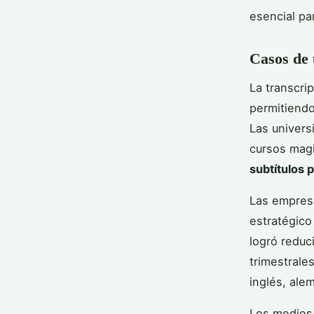
esencial pa
Casos de 
La transcri
permitiendo
Las univers
cursos magi
subtítulos 
Las empresa
estratégico
logró reduc
trimestrale
inglés, ale
Los medios