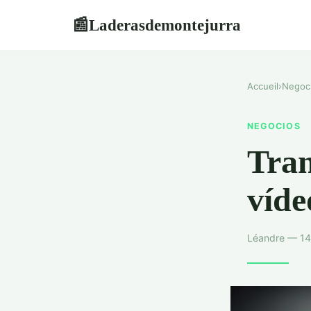
Laderasdemontejurra
📰
Accueil
›
Negoc
NEGOCIOS
Tran
víde
Léandre — 14