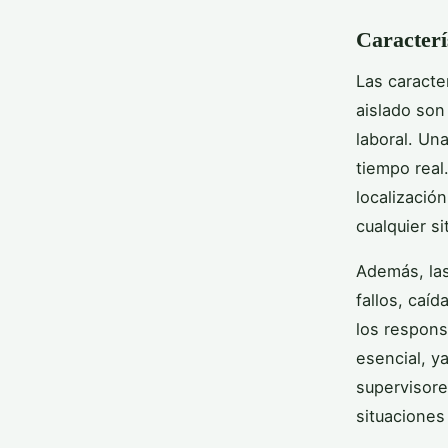
Caracterís
Las caracte
aislado son
laboral. Un
tiempo real
localizació
cualquier si
Además, las
fallos, caí
los respons
esencial, y
supervisore
situaciones 