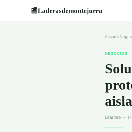
Laderasdemontejurra
📰
Accueil
›
Negoc
NEGOCIOS
Solu
prot
aisl
Léandre — 17 