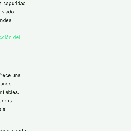
la seguridad
islado
andes
r
cción del
frece una
zando
nfiables.
tornos
 al
seguimiento