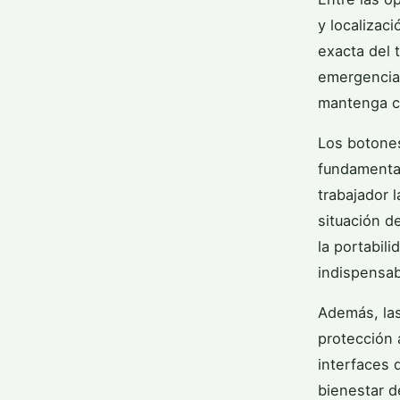
y localizac
exacta del 
emergencia.
mantenga co
Los botones
fundamental
trabajador 
situación d
la portabil
indispensabl
Además, las
protección a
interfaces d
bienestar d