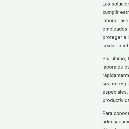
Las solucio
cumplir est
laboral, as
empleados s
proteger a 
cuidar la in
Por último,
laborales e
rápidamente
sea en espa
especiales. 
productivida
Para conoce
adecuadamen