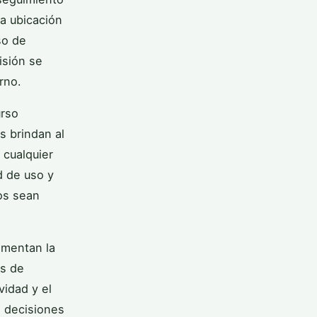
la ubicación
so de
isión se
rno.
urso
s brindan al
 cualquier
d de uso y
tos sean
ementan la
és de
vidad y el
e decisiones