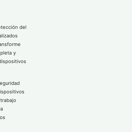
etección del
alizados
ransforme
pleta y
dispositivos
eguridad
ispositivos
 trabajo
ra
sos