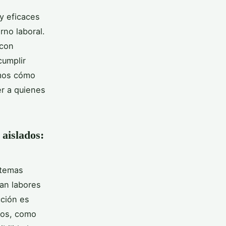
 y eficaces
rno laboral.
 con
cumplir
amos cómo
r a quienes
 aislados:
stemas
an labores
cción es
icos, como