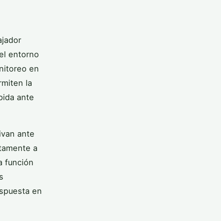
ajador
el entorno
nitoreo en
rmiten la
pida ante
ivan ante
ctamente a
a función
s
espuesta en