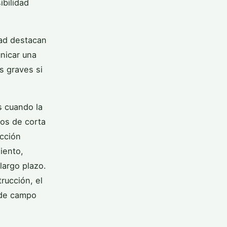
ibilidad
dad destacan
unicar una
s graves si
s cuando la
tos de corta
ección
iento,
largo plazo.
rucción, el
 de campo