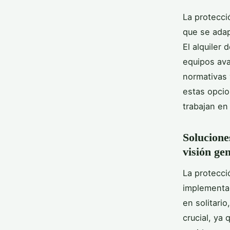
La protecci
que se adap
El alquiler
equipos ava
normativas 
estas opcio
trabajan en 
Solucione
visión ge
La protecci
implementad
en solitari
crucial, ya