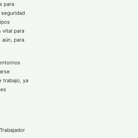
s para
n seguridad
ipos
vital para
 aún, para
 entornos
rarse
 trabajo, ya
nes
Trabajador