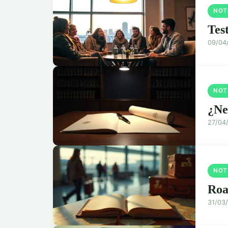
NOT
Tes
09/04
NOT
¿Ne
27/04
NOT
Roa
31/03