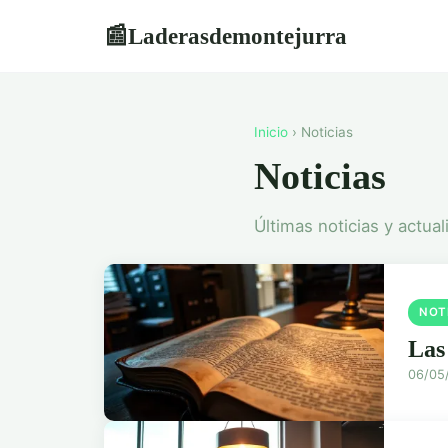
Laderasdemontejurra
📰
Inicio
› Noticias
Noticias
Últimas noticias y actual
NOT
Las
06/05