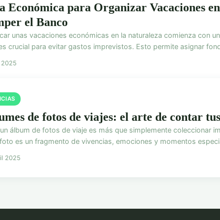
a Económica para Organizar Vacaciones en 
per el Banco
ficar unas vacaciones económicas en la naturaleza comienza con u
es crucial para evitar gastos imprevistos. Esto permite asignar fon
l 2025
ICIAS
mes de fotos de viajes: el arte de contar tus
 un álbum de fotos de viaje es más que simplemente coleccionar im
foto es un fragmento de vivencias, emociones y momentos especiale
il 2025