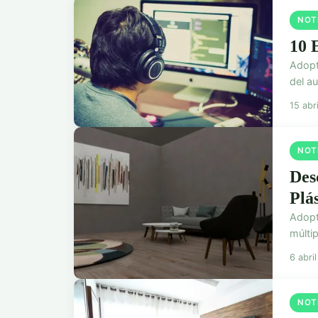
NOT
10 
Adopta
del a
15 abr
NOT
Des
Plá
Adopt
múltip
6 abri
NOT