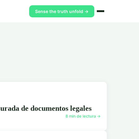
Sense the truth unfold →
jurada de documentos legales
8 min de lectura →