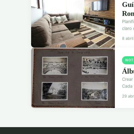
Guí
Rom
Plani
claro 
8 abri
NOT
Álbu
Crear
Cada 
29 abr