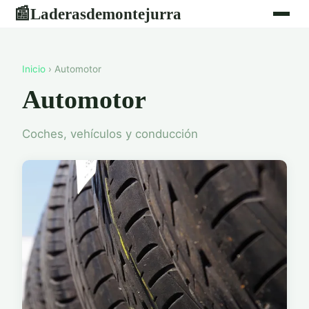
Laderasdemontejurra
📰
Inicio
› Automotor
Automotor
Coches, vehículos y conducción